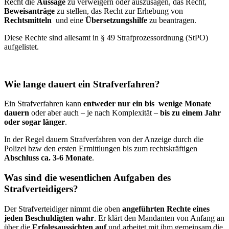
Recht die
Aussage
zu verweigern oder auszusagen, das Recht,
Beweisanträge
zu stellen, das Recht zur Erhebung von
Rechtsmitteln
und eine
Übersetzungshilfe
zu beantragen.
Diese Rechte sind allesamt in § 49 Strafprozessordnung (StPO)
aufgelistet.
Wie lange dauert ein Strafverfahren?
Ein Strafverfahren kann
entweder nur ein bis wenige Monate
dauern
oder aber auch – je nach Komplexität –
bis zu einem Jahr
oder sogar länger
.
In der Regel dauern Strafverfahren von der Anzeige durch die
Polizei bzw den ersten Ermittlungen bis zum rechtskräftigen
Abschluss ca. 3-6 Monate
.
Was sind die wesentlichen Aufgaben des
Strafverteidigers?
Der Strafverteidiger nimmt die oben
angeführten Rechte eines
jeden Beschuldigten wahr
. Er klärt den Mandanten von Anfang an
über die
Erfolgsaussichten auf
und arbeitet mit ihm gemeinsam die