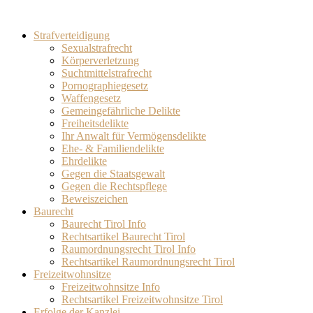
Strafverteidigung
Sexualstrafrecht
Körperverletzung
Suchtmittelstrafrecht
Pornographiegesetz
Waffengesetz
Gemeingefährliche Delikte
Freiheitsdelikte
Ihr Anwalt für Vermögensdelikte
Ehe- & Familiendelikte
Ehrdelikte
Gegen die Staatsgewalt
Gegen die Rechtspflege
Beweiszeichen
Baurecht
Baurecht Tirol Info
Rechtsartikel Baurecht Tirol
Raumordnungsrecht Tirol Info
Rechtsartikel Raumordnungsrecht Tirol
Freizeitwohnsitze
Freizeitwohnsitze Info
Rechtsartikel Freizeitwohnsitze Tirol
Erfolge der Kanzlei