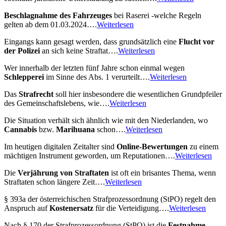
Beschlagnahme des Fahrzeuges
bei Raserei -welche Regeln
gelten ab dem 01.03.2024….
Weiterlesen
Eingangs kann gesagt werden, dass grundsätzlich eine
Flucht vor
der Polizei
an sich keine Straftat….
Weiterlesen
Wer innerhalb der letzten fünf Jahre schon einmal wegen
Schlepperei
im Sinne des Abs. 1 verurteilt….
Weiterlesen
Das
Strafrecht
soll hier insbesondere die wesentlichen Grundpfeiler
des Gemeinschaftslebens, wie….
Weiterlesen
Die Situation verhält sich ähnlich wie mit den Niederlanden, wo
Cannabis
bzw.
Marihuana
schon….
Weiterlesen
Im heutigen digitalen Zeitalter sind
Online-Bewertungen
zu einem
mächtigen Instrument geworden, um Reputationen….
Weiterlesen
Die
Verjährung von Straftaten
ist oft ein brisantes Thema, wenn
Straftaten schon längere Zeit….
Weiterlesen
§ 393a der österreichischen Strafprozessordnung (StPO) regelt den
Anspruch auf
Kostenersatz
für die Verteidigung….
Weiterlesen
Nach § 170 der Strafprozessordnung (StPO) ist die
Festnahme