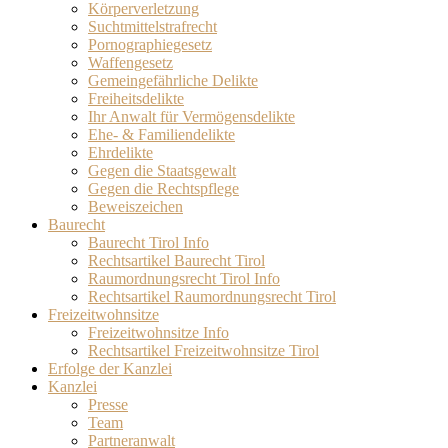
Körperverletzung
Suchtmittelstrafrecht
Pornographiegesetz
Waffengesetz
Gemeingefährliche Delikte
Freiheitsdelikte
Ihr Anwalt für Vermögensdelikte
Ehe- & Familiendelikte
Ehrdelikte
Gegen die Staatsgewalt
Gegen die Rechtspflege
Beweiszeichen
Baurecht
Baurecht Tirol Info
Rechtsartikel Baurecht Tirol
Raumordnungsrecht Tirol Info
Rechtsartikel Raumordnungsrecht Tirol
Freizeitwohnsitze
Freizeitwohnsitze Info
Rechtsartikel Freizeitwohnsitze Tirol
Erfolge der Kanzlei
Kanzlei
Presse
Team
Partneranwalt​