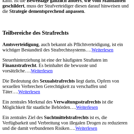
kann. Ist die
Beweislage gänzlich anders
,
wie vom Mandanten
geschildert
, muss der Strafverteidiger diesen darauf hinweisen und
die
Strategie dementsprechend anpassen
.
Teilbereiche des Strafrechts​
Amtsverteidigung
, auch bekannt als Pflichtverteidigung, ist ein
wichtiger Bestandteil des Strafrechtssystems….
Weiterlesen
Steuerhinterziehung ist eine der häufigsten Straftaten im
Finanzstrafrecht
. Es beinhaltet die bewusste und
vorsätzliche….
Weiterlesen
Die Bedeutung des
Sexualstrafrechts
liegt darin, Opfern von
sexuellen Verbrechen Gerechtigkeit zu verschaffen und
Täter….
Weiterlesen
Ein zentrales Merkmal des
Verwaltungsstrafrechts
ist die
Möglichkeit für staatliche Behörden….
Weiterlesen
Ein zentrales Ziel des
Suchtmittelstrafrechts
ist es, die
Verfügbarkeit und Verbreitung von illegalen Drogen zu reduzieren
und die damit verbundenen Risiken….
Weiterlesen