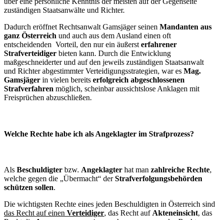
über eine persönliche Kenntnis der meisten auf der Gegenseite
zuständigen Staatsanwälte und Richter.
Dadurch eröffnet Rechtsanwalt Gamsjäger seinen
Mandanten aus
ganz Österreich
und auch aus dem Ausland einen oft
entscheidenden Vorteil, den nur ein äußerst
erfahrener
Strafverteidiger
bieten kann. Durch die Entwicklung
maßgeschneiderter und auf den jeweils zuständigen Staatsanwalt
und Richter abgestimmter Verteidigungsstrategien, war es
Mag.
Gamsjäger
in vielen bereits
erfolgreich abgeschlossenen
Strafverfahren
möglich, scheinbar aussichtslose Anklagen mit
Freisprüchen abzuschließen.
Welche Rechte habe ich als Angeklagter im Strafprozess?
Als
Beschuldigter
bzw.
Angeklagter
hat man
zahlreiche Rechte
,
welche gegen die „Übermacht“ der
Strafverfolgungsbehörden
schützen sollen
.
Die wichtigsten Rechte eines jeden Beschuldigten in Österreich sind
das Recht auf einen
Verteidiger
, das Recht auf
Akteneinsicht
, das