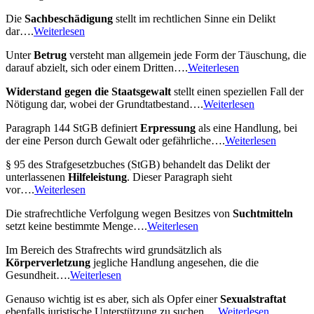
Die
Sachbeschädigung
stellt im rechtlichen Sinne ein Delikt
dar….
Weiterlesen
Unter
Betrug
versteht man allgemein jede Form der Täuschung, die
darauf abzielt, sich oder einem Dritten….
Weiterlesen
Widerstand
gegen die Staatsgewalt
stellt einen speziellen Fall der
Nötigung dar, wobei der Grundtatbestand….
Weiterlesen
Paragraph 144 StGB definiert
Erpressung
als eine Handlung, bei
der eine Person durch Gewalt oder gefährliche….
Weiterlesen
§ 95 des Strafgesetzbuches (StGB) behandelt das Delikt der
unterlassenen
Hilfeleistung
. Dieser Paragraph sieht
vor….
Weiterlesen
Die strafrechtliche Verfolgung wegen Besitzes von
Suchtmitteln
setzt keine bestimmte Menge….
Weiterlesen
Im Bereich des Strafrechts wird grundsätzlich als
Körperverletzung
jegliche Handlung angesehen, die die
Gesundheit….
Weiterlesen
Genauso wichtig ist es aber, sich als Opfer einer
Sexualstraftat
ebenfalls juristische Unterstützung zu suchen….
Weiterlesen