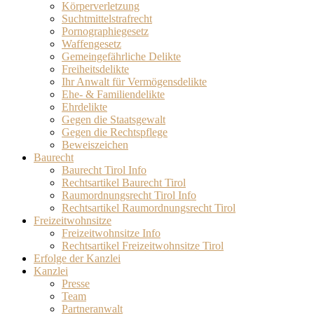
Körperverletzung
Suchtmittelstrafrecht
Pornographiegesetz
Waffengesetz
Gemeingefährliche Delikte
Freiheitsdelikte
Ihr Anwalt für Vermögensdelikte
Ehe- & Familiendelikte
Ehrdelikte
Gegen die Staatsgewalt
Gegen die Rechtspflege
Beweiszeichen
Baurecht
Baurecht Tirol Info
Rechtsartikel Baurecht Tirol
Raumordnungsrecht Tirol Info
Rechtsartikel Raumordnungsrecht Tirol
Freizeitwohnsitze
Freizeitwohnsitze Info
Rechtsartikel Freizeitwohnsitze Tirol
Erfolge der Kanzlei
Kanzlei
Presse
Team
Partneranwalt​