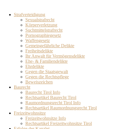
Strafverteidigung
Sexualstrafrecht
Körperverletzung
Suchtmittelstrafrecht
Pornographiegesetz
Waffengesetz
Gemeingefährliche Delikte
Freiheitsdelikte
Ihr Anwalt für Vermögensdelikte
Ehe- & Familiendelikte
Ehrdelikte
Gegen die Staatsgewalt
Gegen die Rechtspflege
Beweiszeichen
Baurecht
Baurecht Tirol Info
Rechtsartikel Baurecht Tirol
Raumordnungsrecht Tirol Info
Rechtsartikel Raumordnungsrecht Tirol
Freizeitwohnsitze
Freizeitwohnsitze Info
Rechtsartikel Freizeitwohnsitze Tirol
Erfolge der Kanzlei