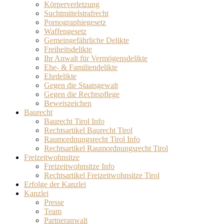
Körperverletzung
Suchtmittelstrafrecht
Pornographiegesetz
Waffengesetz
Gemeingefährliche Delikte
Freiheitsdelikte
Ihr Anwalt für Vermögensdelikte
Ehe- & Familiendelikte
Ehrdelikte
Gegen die Staatsgewalt
Gegen die Rechtspflege
Beweiszeichen
Baurecht
Baurecht Tirol Info
Rechtsartikel Baurecht Tirol
Raumordnungsrecht Tirol Info
Rechtsartikel Raumordnungsrecht Tirol
Freizeitwohnsitze
Freizeitwohnsitze Info
Rechtsartikel Freizeitwohnsitze Tirol
Erfolge der Kanzlei
Kanzlei
Presse
Team
Partneranwalt​