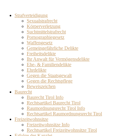
Strafverteidigung
Sexualstrafrecht
Körperverletzung
Suchtmittelstrafrecht
Pornographiegesetz
Waffengesetz
Gemeingefährliche Delikte
Freiheitsdelikte
Ihr Anwalt für Vermögensdelikte
Ehe- & Familiendelikte
Ehrdelikte
Gegen die Staatsgewalt
Gegen die Rechtspflege
Beweiszeichen
Baurecht
Baurecht Tirol Info
Rechtsartikel Baurecht Tirol
Raumordnungsrecht Tirol Info
Rechtsartikel Raumordnungsrecht Tirol
Freizeitwohnsitze
Freizeitwohnsitze Info
Rechtsartikel Freizeitwohnsitze Tirol
Erfolge der Kanzlei