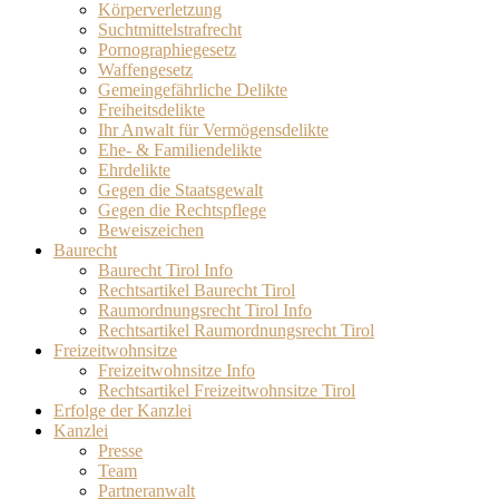
Körperverletzung
Suchtmittelstrafrecht
Pornographiegesetz
Waffengesetz
Gemeingefährliche Delikte
Freiheitsdelikte
Ihr Anwalt für Vermögensdelikte
Ehe- & Familiendelikte
Ehrdelikte
Gegen die Staatsgewalt
Gegen die Rechtspflege
Beweiszeichen
Baurecht
Baurecht Tirol Info
Rechtsartikel Baurecht Tirol
Raumordnungsrecht Tirol Info
Rechtsartikel Raumordnungsrecht Tirol
Freizeitwohnsitze
Freizeitwohnsitze Info
Rechtsartikel Freizeitwohnsitze Tirol
Erfolge der Kanzlei
Kanzlei
Presse
Team
Partneranwalt​