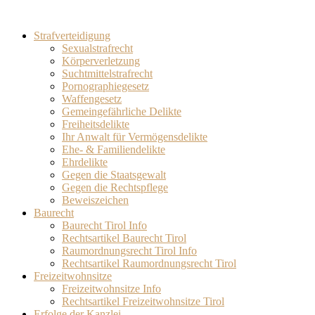
Strafverteidigung
Sexualstrafrecht
Körperverletzung
Suchtmittelstrafrecht
Pornographiegesetz
Waffengesetz
Gemeingefährliche Delikte
Freiheitsdelikte
Ihr Anwalt für Vermögensdelikte
Ehe- & Familiendelikte
Ehrdelikte
Gegen die Staatsgewalt
Gegen die Rechtspflege
Beweiszeichen
Baurecht
Baurecht Tirol Info
Rechtsartikel Baurecht Tirol
Raumordnungsrecht Tirol Info
Rechtsartikel Raumordnungsrecht Tirol
Freizeitwohnsitze
Freizeitwohnsitze Info
Rechtsartikel Freizeitwohnsitze Tirol
Erfolge der Kanzlei