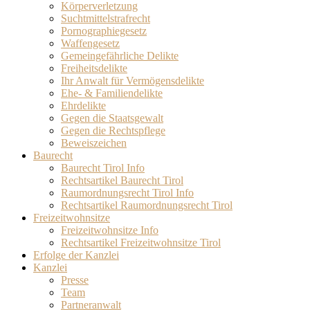
Körperverletzung
Suchtmittelstrafrecht
Pornographiegesetz
Waffengesetz
Gemeingefährliche Delikte
Freiheitsdelikte
Ihr Anwalt für Vermögensdelikte
Ehe- & Familiendelikte
Ehrdelikte
Gegen die Staatsgewalt
Gegen die Rechtspflege
Beweiszeichen
Baurecht
Baurecht Tirol Info
Rechtsartikel Baurecht Tirol
Raumordnungsrecht Tirol Info
Rechtsartikel Raumordnungsrecht Tirol
Freizeitwohnsitze
Freizeitwohnsitze Info
Rechtsartikel Freizeitwohnsitze Tirol
Erfolge der Kanzlei
Kanzlei
Presse
Team
Partneranwalt​