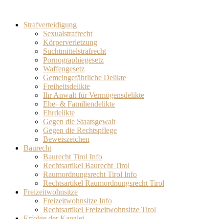
Strafverteidigung
Sexualstrafrecht
Körperverletzung
Suchtmittelstrafrecht
Pornographiegesetz
Waffengesetz
Gemeingefährliche Delikte
Freiheitsdelikte
Ihr Anwalt für Vermögensdelikte
Ehe- & Familiendelikte
Ehrdelikte
Gegen die Staatsgewalt
Gegen die Rechtspflege
Beweiszeichen
Baurecht
Baurecht Tirol Info
Rechtsartikel Baurecht Tirol
Raumordnungsrecht Tirol Info
Rechtsartikel Raumordnungsrecht Tirol
Freizeitwohnsitze
Freizeitwohnsitze Info
Rechtsartikel Freizeitwohnsitze Tirol
Erfolge der Kanzlei