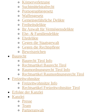
Körperverletzung
Suchtmittelstrafrecht
Pornographiegesetz
Waffengesetz
Gemeingefährliche Delikte
Freiheitsdelikte
Ihr Anwalt für Vermögensdelikte
Ehe- & Familiendelikte
Ehrdelikte
Gegen die Staatsgewalt
Gegen die Rechtspflege
Beweiszeichen
Baurecht
Baurecht Tirol Info
Rechtsartikel Baurecht Tirol
Raumordnungsrecht Tirol Info
Rechtsartikel Raumordnungsrecht Tirol
Freizeitwohnsitze
Freizeitwohnsitze Info
Rechtsartikel Freizeitwohnsitze Tirol
Erfolge der Kanzlei
Kanzlei
Presse
Team
Partneranwalt​