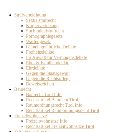
Strafverteidigung
Sexualstrafrecht
Körperverletzung
Suchtmittelstrafrecht
Pornographiegesetz
Waffengesetz
Gemeingefährliche Delikte
Freiheitsdelikte
Ihr Anwalt für Vermögensdelikte
Ehe- & Familiendelikte
Ehrdelikte
Gegen die Staatsgewalt
Gegen die Rechtspflege
Beweiszeichen
Baurecht
Baurecht Tirol Info
Rechtsartikel Baurecht Tirol
Raumordnungsrecht Tirol Info
Rechtsartikel Raumordnungsrecht Tirol
Freizeitwohnsitze
Freizeitwohnsitze Info
Rechtsartikel Freizeitwohnsitze Tirol
Erfolge der Kanzlei